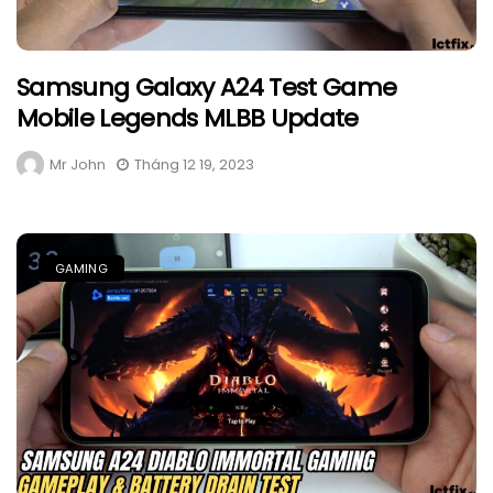
Samsung Galaxy A24 Test Game
Mobile Legends MLBB Update
Mr John
Tháng 12 19, 2023
GAMING