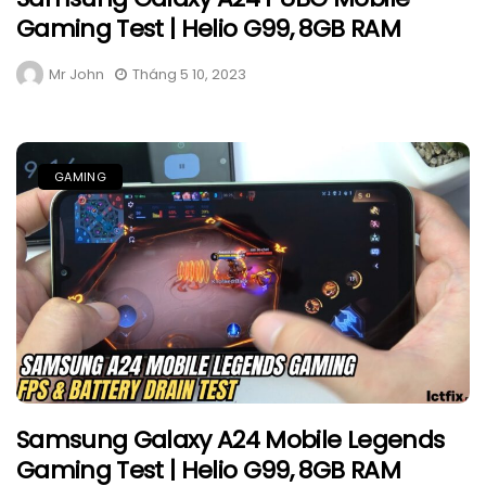
Gaming Test | Helio G99, 8GB RAM
Mr John
Tháng 5 10, 2023
GAMING
Samsung Galaxy A24 Mobile Legends
Gaming Test | Helio G99, 8GB RAM