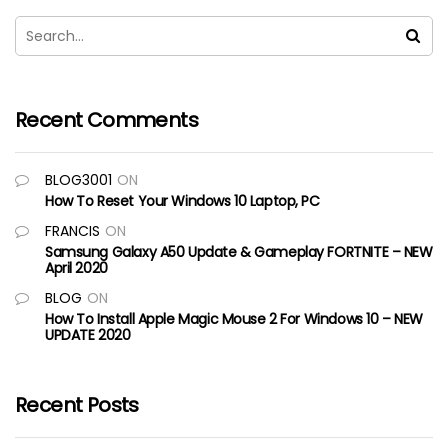
Recent Comments
BLOG3001
ON
How To Reset Your Windows 10 Laptop, PC
FRANCIS
ON
Samsung Galaxy A50 Update & Gameplay FORTNITE – NEW
April 2020
BLOG
ON
How To Install Apple Magic Mouse 2 For Windows 10 – NEW
UPDATE 2020
Recent Posts