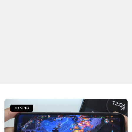
GAMING