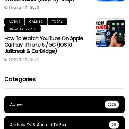
Tháng 7 31, 2026
ACTIVE
GAMING
TODAY
UNCATEGORIZED
How To Watch YouTube On Apple
CarPlay: IPhone 5 / 5C (iOS 10
Jailbreak & CarBridge)
Tháng 7 21, 2026
Categories
Active
2275
Android Tv & Android Tv Box
28