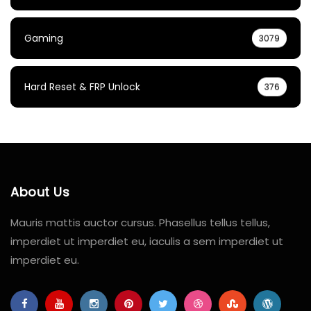
Gaming
3079
Hard Reset & FRP Unlock
376
About Us
Mauris mattis auctor cursus. Phasellus tellus tellus,
imperdiet ut imperdiet eu, iaculis a sem imperdiet ut
imperdiet eu.