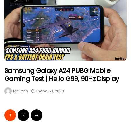
Samsung Galaxy A24 PUBG Mobile
Gaming Test | Helio G99, 90Hz Display
Mr John
Tháng 5 1, 2023
1
2