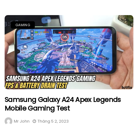
GAMING
Samsung Galaxy A24 Apex Legends
Mobile Gaming Test
Mr John
Tháng 5 2, 2023