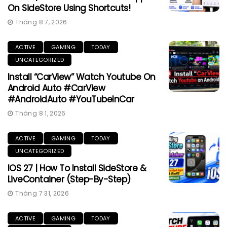
On SideStore Using Shortcuts!
Tháng 8 7, 2026
ACTIVE
GAMING
TODAY
UNCATEGORIZED
Install “CarView” Watch Youtube On
Android Auto #CarView
#AndroidAuto #YouTubeInCar
Tháng 8 1, 2026
ACTIVE
GAMING
TODAY
UNCATEGORIZED
IOS 27 | How To Install SideStore &
LiveContainer (Step-By-Step)
Tháng 7 31, 2026
ACTIVE
GAMING
TODAY