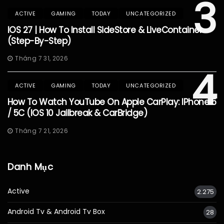
3
ACTIVE
GAMING
TODAY
UNCATEGORIZED
IOS 27 | How To Install SideStore & LiveContainer
(Step-By-Step)
Tháng 7 31, 2026
4
ACTIVE
GAMING
TODAY
UNCATEGORIZED
How To Watch YouTube On Apple CarPlay: IPhone 5
/ 5C (iOS 10 Jailbreak & CarBridge)
Tháng 7 21, 2026
Danh Mục
Active
2.275
Android Tv & Android Tv Box
28