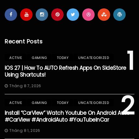
Recent Posts
1
ACTIVE
GAMING
TODAY
UNCATEGORIZED
IOS 27 | How To AUTO Refresh Apps On SideStore
Using Shortcuts!
Tháng 8 7, 2026
2
ACTIVE
GAMING
TODAY
UNCATEGORIZED
Install “CarView” Watch Youtube On Android Auto
#CarView #AndroidAuto #YouTubeInCar
Tháng 8 1, 2026