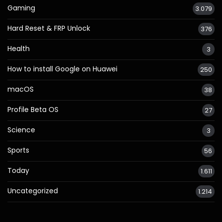
Gaming
3.079
Hard Reset & FRP Unlock
376
Health
3
How to install Google on Huawei
250
macOS
38
Profile Beta OS
27
Science
3
Sports
56
Today
1.611
Uncategorized
1.214