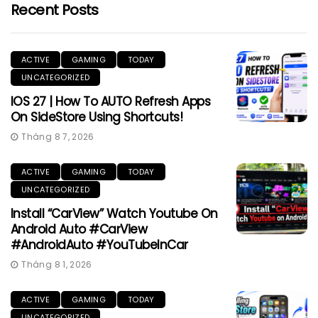
Recent Posts
ACTIVE
GAMING
TODAY
UNCATEGORIZED
IOS 27 | How To AUTO Refresh Apps
On SideStore Using Shortcuts!
Tháng 8 7, 2026
ACTIVE
GAMING
TODAY
UNCATEGORIZED
Install “CarView” Watch Youtube On
Android Auto #CarView
#AndroidAuto #YouTubeInCar
Tháng 8 1, 2026
ACTIVE
GAMING
TODAY
UNCATEGORIZED