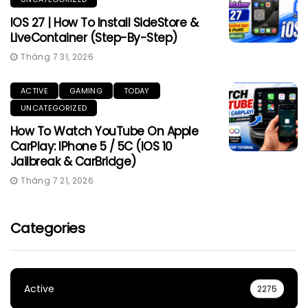
IOS 27 | How To Install SideStore &
LiveContainer (Step-By-Step)
Tháng 7 31, 2026
ACTIVE
GAMING
TODAY
UNCATEGORIZED
How To Watch YouTube On Apple
CarPlay: IPhone 5 / 5C (iOS 10
Jailbreak & CarBridge)
Tháng 7 21, 2026
Categories
Active
2275